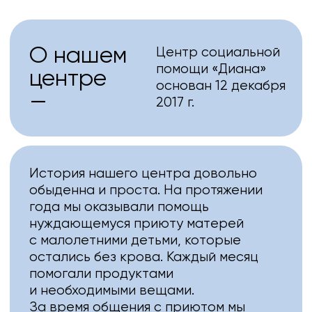
Московская
Программы
область, г. Коломна,
ул. Колхозная, д. 14,
Новости
оф. 2
Подопечные
Контакты
+7 (499) 391-70-55
+7 (977) 895-43-05
center@ano-diana.ru
Подпишитесь, чтобы быть в
Нажимая на кнопку, вы даете
курсе новостей центра
согласие на обработку
персональных
данных и соглашаетесь c
политикой конфиденциальности.