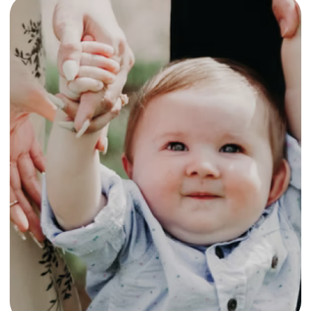
Гигиенические
наборы
Подробнее
Уютный дом
Подробнее
Поздравления
на праздники