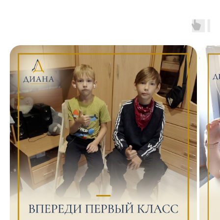
обыденна и проста. На протяжении
года мы оказывали помощь
нуждающемуся приюту матерей
с малолетними детьми, которые
остались без крова. Каждый месяц
помогали продуктами
и необходимыми вещами.
За время общения с приютом мы
поняли, что нуждающихся в помощи
семей с детьми намного больше,
чем хотелось бы видеть.
Так возникла идея
создания центра
социальной помощи.
Подробнее