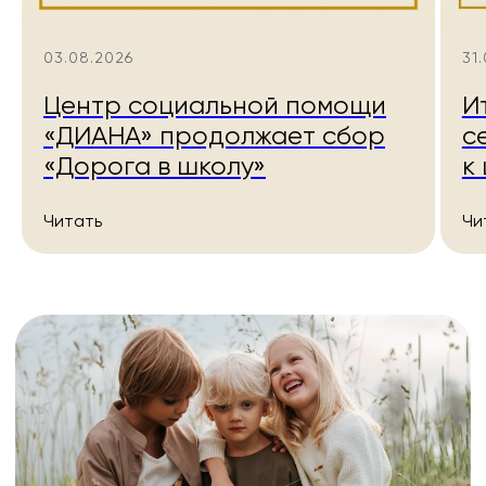
03.08.2026
31
Благотворительное
Центр социальной помощи
И
пожертвование
«ДИАНА» продолжает сбор
с
«Дорога в школу»
к
Даже небольшая, но регулярная ваша
Читать
Чи
помощь позволит поддержать
существующие проекты, устойчиво
развиваться и обеспечить
беспрерывную работу центра.
Разово
Ежемесячно
500 ₽
1 000 ₽
3 000 ₽
5 000 ₽