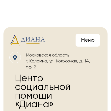
Меню
Московская область,
г.
Коломна, ул.
Колхозная, д.
14,
оф.
2
Центр
социальной
помощи
«Диана»
Мы оказываем социальную
помощь незащищенным
лицам, семьям с детьми,
инвалидам, а также
детским учреждениям.