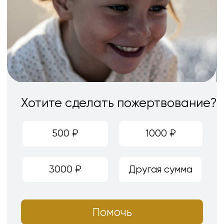
Помочь
Проектная помощь
—
Подробнее о всех
программах