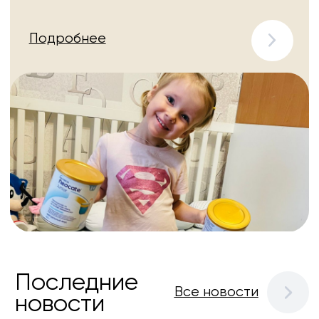
Наши
подопечные
—
Дети, которые по той или иной
причине попали в частные
или государственные
учреждения
Подробнее
О нашем
Центр социальной
помощи «Диана»
центре
основан 12 декабря
—
2017 г.
История нашего центра довольно