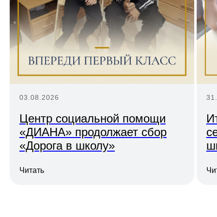
Благотворительное
03.08.2026
31
пожертвование
Центр социальной помощи
И
«ДИАНА» продолжает сбор
с
«Дорога в школу»
ш
Даже небольшая, но регулярная ваша
помощь позволит поддержать
существующие проекты, устойчиво
Читать
Чи
развиваться и обеспечить
беспрерывную работу центра.
Разово
Ежемесячно
Загрузить еще