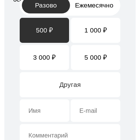
О центре
Московская
Программы
область, г.
Коломна, ул.
Новости
Колхозная, д. 14,
оф. 2
Подопечные
Контакты
+7 (499) 391-70-55
+7 (977) 895-43-05
center@ano-diana.ru
Подпишитесь, чтобы быть в курсе
Нажимая на кнопку, вы даете