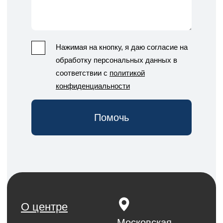
новостей центра
согласие на обработку
персональных
данных и соглашаетесь c
политикой конфиденциальности.
Согласи
Политика конфиденциальности
© 2022 «Диана».
Разработка сайта
Все права защищены
BusinessBox