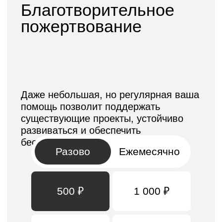
О центре
Московская
Программы
область, г.
Коломна, ул.
Новости
Колхозная, д. 14,
оф. 2
Подопечные
Контакты
+7 (499) 391-70-55
+7 (977) 895-43-05
center@ano-diana.ru
Подпишитесь, чтобы быть в курсе
Нажимая на кнопку, вы даете
новостей центра
согласие на обработку
персональных
данных и соглашаетесь c