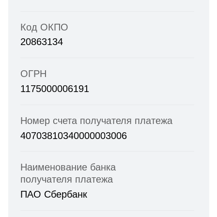
деятельность
Благотворительное
пожертвование
Даже небольшая, но регулярная ваша
помощь позволит поддержать
существующие проекты, устойчиво
развиваться и обеспечить
беспрерывную работу центра.
Разово
Ежемесячно
500 ₽
1 000 ₽